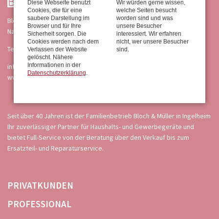
Diese Webseite benutzt
Wir würden gerne wissen,
Cookies, die für eine
welche Seiten besucht
saubere Darstellung im
worden sind und was
Bloch & Müller GmbH
Browser und für Ihre
unsere Besucher
Nahering 4 · 55218 Ingelheim
Sicherheit sorgen. Die
interessiert. Wir erfahren
Cookies werden nach dem
nicht, wer unsere Besucher
Telefon 06132 87051
Verlassen der Website
sind.
gelöscht. Nähere
Informationen in der
info@blochundmueller.de
Datenschutzerklärung
.
www.blochundmueller.de
Seit über 40 Jahren ist der Familienbetrieb Bloch & Müller in Ingelheim
Ihr zuverlässiger Partner für Haushalts- und Gewerbegeräte und
bietet Full-Service von der Beratung über den Verkauf bis zum
Ersatzteil- und Reparaturservice.
NAVIGATION
PRIVATKUNDEN
ÜBERSPRINGEN
PROFESSIONAL