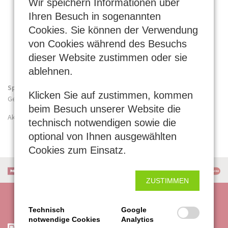
Wir speichern Informationen über
Einzelgeräten
Ihren Besuch in sogenannten
Cookies. Sie können der Verwendung
FlexiClip Gratis
Inklusive 2 Paar FlexClip Vollauszüge
von Cookies während des Besuchs
dieser Website zustimmen oder sie
Günstiger Kombipreis
Fragen Sie nach unserem günstigen Kombipreis
ablehnen.
Sprechen Sie uns an!
Klicken Sie auf zustimmen, kommen
Gerne zeigen wir Ihnen die Vorteile dieser Gerätekombination.
beim Besuch unserer Website die
Aktion gültig bis 31.3.2026
technisch notwendigen sowie die
optional von Ihnen ausgewählten
Cookies zum Einsatz.
ZUSTIMMEN
Technisch
Google
notwendige Cookies
Analytics