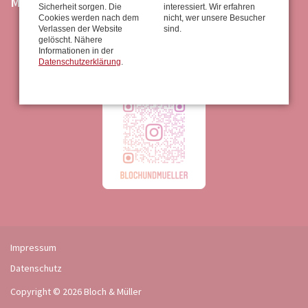
MARKEN
Sicherheit sorgen. Die
interessiert. Wir erfahren
Cookies werden nach dem
nicht, wer unsere Besucher
Verlassen der Website
sind.
gelöscht. Nähere
Informationen in der
Besuchen Sie uns
Datenschutzerklärung
.
auf Instagram
Navigation
Impressum
überspringen
Datenschutz
Copyright © 2026 Bloch & Müller