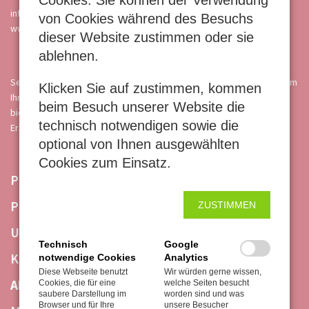
Cookies. Sie können der Verwendung
info@blochundmueller.de
von Cookies während des Besuchs
www.blochundmueller.de
dieser Website zustimmen oder sie
ablehnen.
Seit über 40 Jahren ist der Familienbetrieb Bloch & Müller in Ingelheim
Klicken Sie auf zustimmen, kommen
Ihr zuverlässiger Partner für Haushalts- und Gewerbegeräte und
beim Besuch unserer Website die
bietet Full-Service von der Beratung über den Verkauf bis zum
technisch notwendigen sowie die
Ersatzteil- und Reparaturservice.
optional von Ihnen ausgewählten
Cookies zum Einsatz.
NAVIGATION
PRIVATKUNDEN
ÜBERSPRINGEN
PROFESSIONAL
ZUSTIMMEN
UNTERNEHMEN
Technisch
Google
KONTAKT
notwendige Cookies
Analytics
Diese Webseite benutzt
Wir würden gerne wissen,
AKTIONEN
Cookies, die für eine
welche Seiten besucht
saubere Darstellung im
worden sind und was
Browser und für Ihre
unsere Besucher