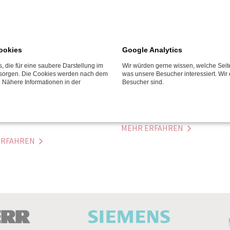
ookies
Google Analytics
n Sie alles über Trends und
Wir zeigen Ihnen, was Sie wiss
, die für eine saubere Darstellung im
Wir würden gerne wissen, welche Seit
ive Produktfeatures
sollten, bevor Sie sich für ein
t sorgen. Die Cookies werden nach dem
was unsere Besucher interessiert. Wir 
r Mikrowellengeräte sowie
Mikrowellengerät oder eine K
. Nähere Informationen in der
Besucher sind.
ationen aus
Backofenfunktion entscheiden
lle und Backofen
MEHR ERFAHREN
ERFAHREN