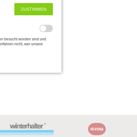
ZUSTIMMEN
en
en besucht worden sind und
erfahren nicht, wer unsere
ombi mit
.