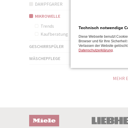
i
DAMPFGARER
o
MIKROWELLE
n
ü
Trends
Technisch notwendige C
Erfahre
b
Kaufberatung
Diese Webseite benutzt Cookies
innovat
e
Browser und für Ihre Sicherhei
moderne
r
GESCHIRRSPÜLER
Verlassen der Website gelöscht
Datenschutzerklärung
.
Kombin
s
WÄSCHEPFLEGE
Mikrowe
p
r
i
MEHR 
n
g
e
n