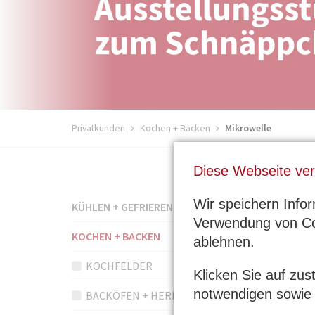
Privatkunden
Kochen + Backen
Mikrowelle
Diese Webseite ve
N
Wir speichern Info
KÜHLEN + GEFRIEREN
Tren
a
Verwendung von Co
v
KOCHEN + BACKEN
ablehnen.
i
KOCHFELDER
g
Klicken Sie auf zu
a
notwendigen sowie 
BACKÖFEN + HERDE
t