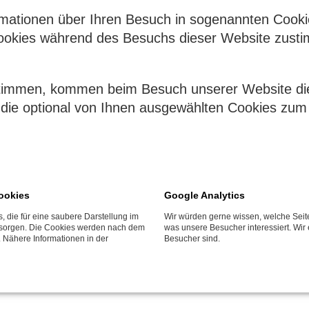
Gefrierteil und in der Perfect
Schubladenebene. So macht d
rmationen über Ihren Besuch in sogenannten Cooki
okies während des Besuchs dieser Website zusti
stimmen, kommen beim Besuch unserer Website di
die optional von Ihnen ausgewählten Cookies zum 
FlexiLight
Individuell verstellbare Gl
Die neue LED-Glasbodenbeleuc
blendfrei und mit einzigartig
ookies
Google Analytics
Kühlgeräte aus, sondern kann f
Einschubebene positioniert w
, die für eine saubere Darstellung im
Wir würden gerne wissen, welche Seit
t sorgen. Die Cookies werden nach dem
was unsere Besucher interessiert. Wir 
Lebensmittel kann die Lichtqu
. Nähere Informationen in der
Besucher sind.
Ausleuchtung beeinträchtige