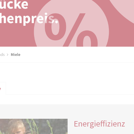
nds
Miele
ion
e
ingen
Energieffizienz