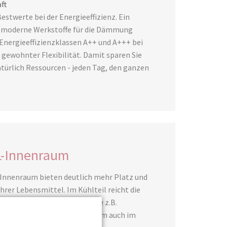
ft
estwerte bei der Energieeffizienz. Ein
nd moderne Werkstoffe für die Dämmung
Energieeffizienzklassen A++ und A+++ bei
 gewohnter Flexibilität. Damit sparen Sie
atürlich Ressourcen - jeden Tag, den ganzen
L-Innenraum
-Innenraum bieten deutlich mehr Platz und
hrer Lebensmittel. Im Kühlteil reicht die
 und sperrige Gegenstände wie z.B.
lumen bietet der XL-Innenraum auch im