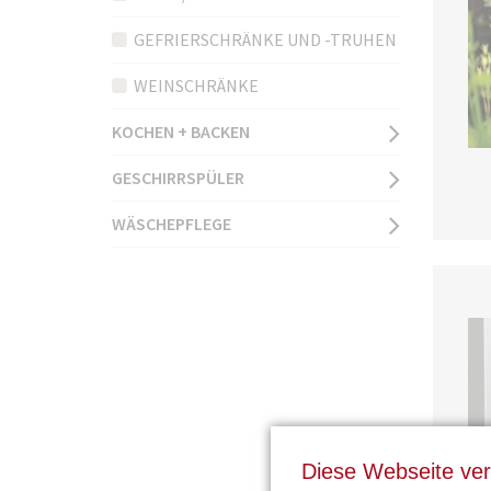
i
GEFRIERSCHRÄNKE UND -TRUHEN
o
n
WEINSCHRÄNKE
ü
b
KOCHEN + BACKEN
e
r
GESCHIRRSPÜLER
s
WÄSCHEPFLEGE
p
r
i
n
g
e
n
Diese Webseite ve