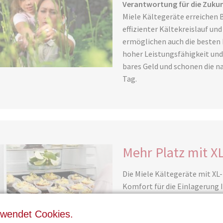
Verantwortung für die Zukun
Miele Kältegeräte erreichen B
effizienter Kältekreislauf u
ermöglichen auch die besten 
hoher Leistungsfähigkeit und
bares Geld und schonen die n
Tag.
Mehr Platz mit X
Die Miele Kältegeräte mit XL
Komfort für die Einlagerung I
größere Tiefe auch für große
Backbleche. Spürbar mehr Vo
rwendet Cookies.