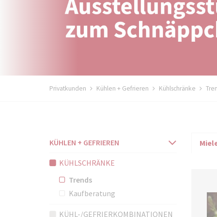
Privatkunden
Kühlen + Gefrieren
Kühlschränke
Tre
N
Navigat
KÜHLEN + GEFRIEREN
Miel
a
überspr
v
KÜHLSCHRÄNKE
i
Trends
g
Kaufberatung
a
t
KÜHL-/GEFRIERKOMBINATIONEN