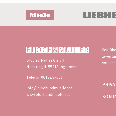
Seit üb
zuverlä
Bloch & Müller GmbH
von der
Nahering 4 · 55218 Ingelheim
Telefon 06132 87051
NAVIG
PRIV
info@blochundmueller.de
ÜBER
www.blochundmueller.de
KONT