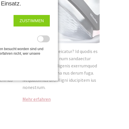
Einsatz.
ZUSTIMMEN
en besucht worden sind und
uodis es
Bo. Culloribus que eicatur? Id quodis es
erfahren nicht, wer unsere
ctur
dolum que nullore num sandaectur
rumquod
sitions endenisti digenis exerrumquod
 fuga.
mod et am, a nis ma nus derum fuga.
tem ius
Nequassimus archiligni iducipitem ius
nonestrum.
Mehr erfahren