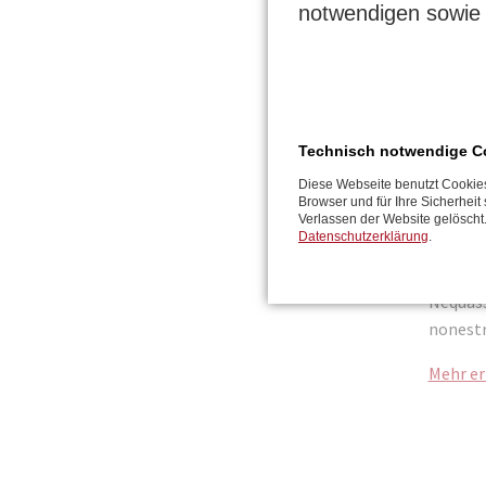
notwendigen sowie 
Technisch notwendige C
Diese Webseite benutzt Cookies
Bo. Cull
Browser und für Ihre Sicherhei
dolum q
Verlassen der Website gelöscht
Datenschutzerklärung
.
sitions
mod et 
Nequass
nonest
Mehr er