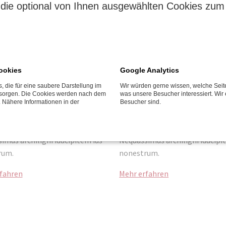
die optional von Ihnen ausgewählten Cookies zum 
ookies
Google Analytics
, die für eine saubere Darstellung im
Wir würden gerne wissen, welche Seit
oribus que eicatur? Id quodis es
Bo. Culloribus que eicatur? Id q
t sorgen. Die Cookies werden nach dem
was unsere Besucher interessiert. Wir 
ue nullore num sandaectur
dolum que nullore num sandae
. Nähere Informationen in der
Besucher sind.
 endenisti digenis exerrumquod
sitions endenisti digenis exer
am, a nis ma nus derum fuga.
mod et am, a nis ma nus derum
imus archiligni iducipitem ius
Nequassimus archiligni iducipi
rum.
nonestrum.
fahren
Mehr erfahren