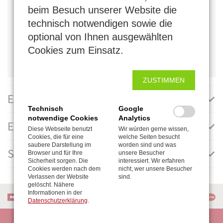
Sofern die Trommel nicht voll beladen ist, kann das Gerät
beim Besuch unserer Website die
unmittelbar hintereinander waschen und trocknen. Sofern
technisch notwendigen sowie die
ausreichend Platz vorhanden ist, ist die Anschaffung von
optional von Ihnen ausgewählten
zwei Geräten zu empfehlen, da deutlich energieeffizienter
arbeiten und gleichzeitig genutzt werden können.
Cookies zum Einsatz.
ZUSTIMMEN
Eigenschaften
Technisch
Google
notwendige Cookies
Analytics
Energiesparen
Diese Webseite benutzt
Wir würden gerne wissen,
Cookies, die für eine
welche Seiten besucht
saubere Darstellung im
worden sind und was
Sonstiges
Browser und für Ihre
unsere Besucher
Sicherheit sorgen. Die
interessiert. Wir erfahren
Cookies werden nach dem
nicht, wer unsere Besucher
Verlassen der Website
sind.
gelöscht. Nähere
Informationen in der
Datenschutzerklärung
.