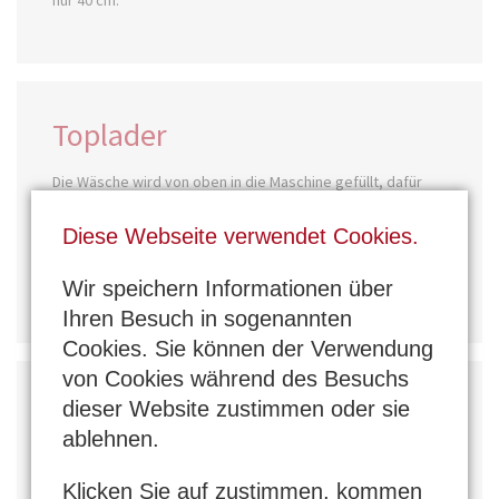
Toplader
Die Wäsche wird von oben in die Maschine gefüllt, dafür
wird der Gerätedeckel angehoben und kann somit nicht als
Arbeits- oder Abstellfläche genutzt werden. Der Vorteil der
Diese Webseite verwendet Cookies.
Geräte liegt in der Breite von nur 40 oder 45 cm. Deshalb
finden Toplader z.B. auch in schmalen Badezimmern Platz.
Wir speichern Informationen über
Ihren Besuch in sogenannten
Cookies. Sie können der Verwendung
von Cookies während des Besuchs
Waschtrockner
dieser Website zustimmen oder sie
ablehnen.
Bei geringem Platzangebot sind kombinierte Geräte zu
empfehlen: Waschmaschine und Wäschetrockner in einem.
Klicken Sie auf zustimmen, kommen