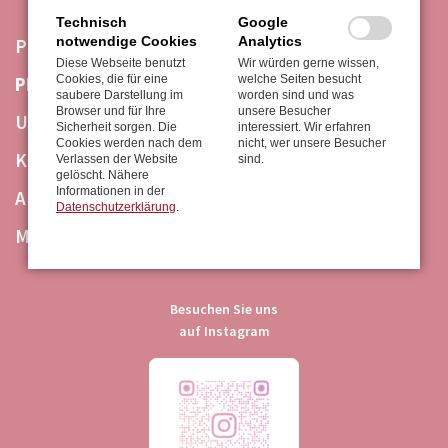
Technisch
Google
NAVIGATION
notwendige Cookies
Analytics
PRIVATKUNDEN
Diese Webseite benutzt
Wir würden gerne wissen,
ÜBERSPRINGEN
Cookies, die für eine
welche Seiten besucht
PROFESSIONAL
saubere Darstellung im
worden sind und was
Browser und für Ihre
unsere Besucher
UNTERNEHMEN
Sicherheit sorgen. Die
interessiert. Wir erfahren
Cookies werden nach dem
nicht, wer unsere Besucher
KONTAKT
Verlassen der Website
sind.
gelöscht. Nähere
Informationen in der
AKTIONEN
Datenschutzerklärung
.
MARKEN
Besuchen Sie uns
auf Instagram