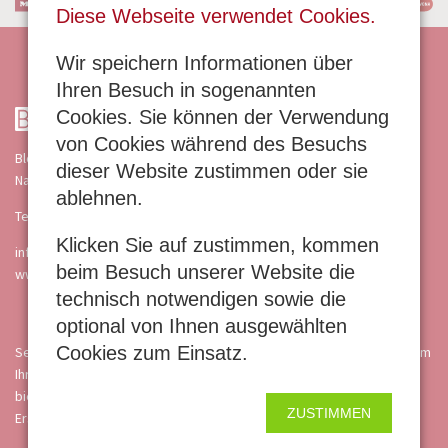
Diese Webseite verwendet Cookies.
Wir speichern Informationen über
Ihren Besuch in sogenannten
Cookies. Sie können der Verwendung
von Cookies während des Besuchs
Bloch & Müller GmbH
dieser Website zustimmen oder sie
Nahering 4 · 55218 Ingelheim
ablehnen.
Telefon 06132 87051
Klicken Sie auf zustimmen, kommen
info@blochundmueller.de
beim Besuch unserer Website die
www.blochundmueller.de
technisch notwendigen sowie die
optional von Ihnen ausgewählten
Cookies zum Einsatz.
Seit über 40 Jahren ist der Familienbetrieb Bloch & Müller in Ingelheim
Ihr zuverlässiger Partner für Haushalts- und Gewerbegeräte und
bietet Full-Service von der Beratung über den Verkauf bis zum
ZUSTIMMEN
Ersatzteil- und Reparaturservice.